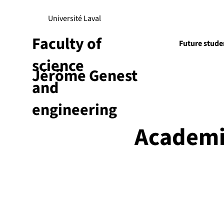
Université Laval
Faculty of
Future stude
science
Jérôme Genest
Research
and
engineering
Academi