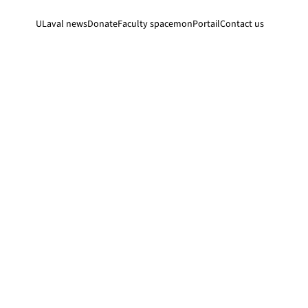
ULaval news
Donate
Faculty space
monPortail
Contact us