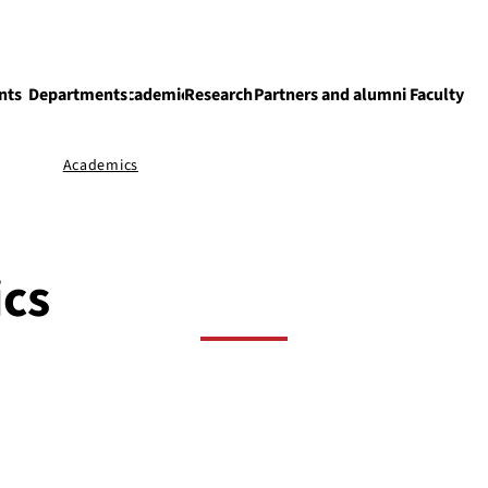
nts
Departments
Academics
Research
Partners and alumni
Faculty
Academics
cs